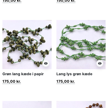
150,00 kr.
150,00 kr.
visibility
visibility
Grøn lang kæde i papir
Lang lys grøn kæde
175,00 kr.
175,00 kr.