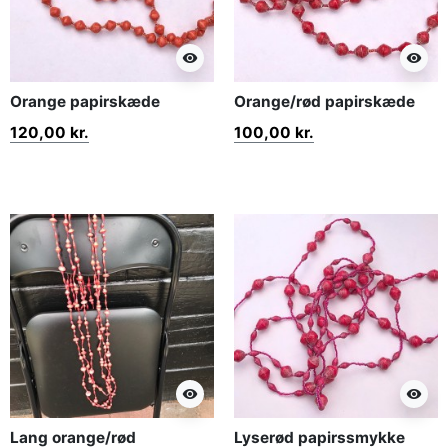
visibility
visibility
Orange papirskæde
Orange/rød papirskæde
120,00 kr.
100,00 kr.
visibility
visibility
Lang orange/rød
Lyserød papirssmykke