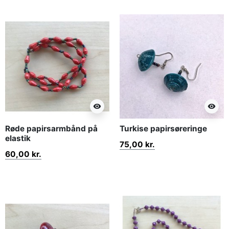
visibility
visibility
Røde papirsarmbånd på
Turkise papirsøreringe
elastik
75,00 kr.
60,00 kr.