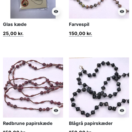
visibility
visibility
Glas kæde
Farvespil
25,00 kr.
150,00 kr.
visibility
visibility
Rødbrune papirskæde
Blågrå papirskæder