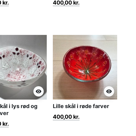
 kr.
400,00 kr.
visibility
visibility
ål i lys rød og
Lille skål i røde farver
rver
400,00 kr.
 kr.