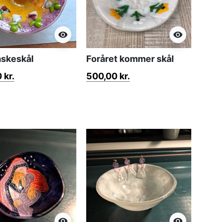
visibility
visibility
påskeskål
Foråret kommer skål
 kr.
500,00 kr.
visibility
visibility