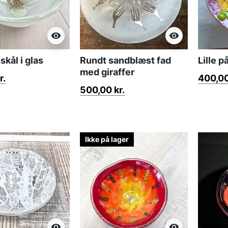
visibility
visibility
nskål i glas
Rundt sandblæst fad
Lille 
med giraffer
r.
400,00
500,00 kr.
Ikke på lager
visibility
visibility