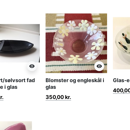
visibility
visibility
rt/sølvsort fad
Blomster og engleskål i
Glas-e
e i glas
glas
400,00
r.
350,00 kr.