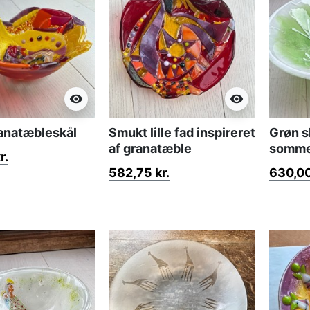
visibility
visibility
anatæbleskål
Smukt lille fad inspireret
Grøn s
af granatæble
somme
r.
582,75 kr.
630,00