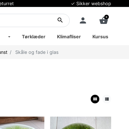
eturret
✓ Sikker webshop
0
person
shopping_basket
search
Tørklæder
Klimafliser
Kursus
unst
Skåle og fade i glas
view_module
view_list