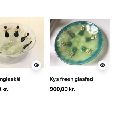
visibility
visibility
ngleskål
Kys frøen glasfad
 kr.
900,00 kr.