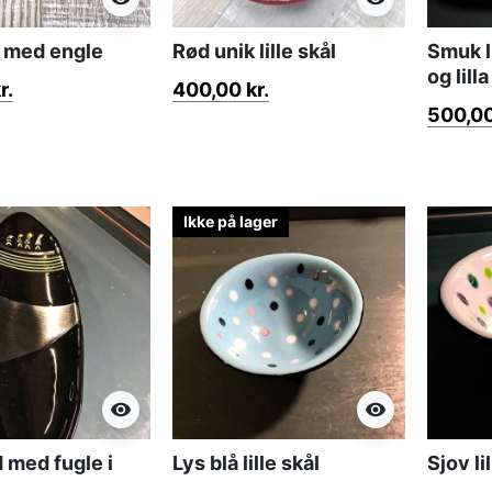
ål med engle
Rød unik lille skål
Smuk li
og lilla
r.
400,00 kr.
500,00
Ikke på lager
visibility
visibility
d med fugle i
Lys blå lille skål
Sjov li