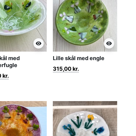
visibility
visibility
kål med
Lille skål med engle
rfugle
315,00 kr.
 kr.