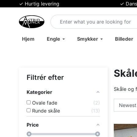
✓ Hurtig levering
✓ Dans
Hjem
Engle
Smykker
Billeder
Skåle
Filtrér efter
Skåle og f
Kategorier
Ovale fade
2
Runde skåle
13
Price