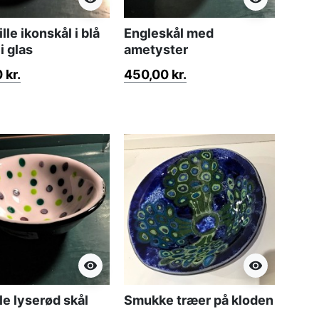
lle ikonskål i blå
Engleskål med
 i glas
ametyster
 kr.
450,00 kr.
visibility
visibility
lle lyserød skål
Smukke træer på kloden