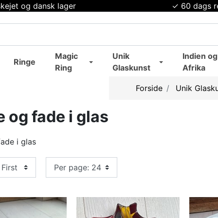
kejet og dansk lager
✓ 60 dags r
Magic
Unik
Indien og
Ringe
Ring
Glaskunst
Afrika
Forside
Unik Glask
 og fade i glas
ade i glas