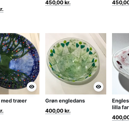
450,00 kr.
450,00
r.
visibility
visibility
ål med træer
Grøn engledans
Englesk
lilla fa
r.
400,00 kr.
400,00