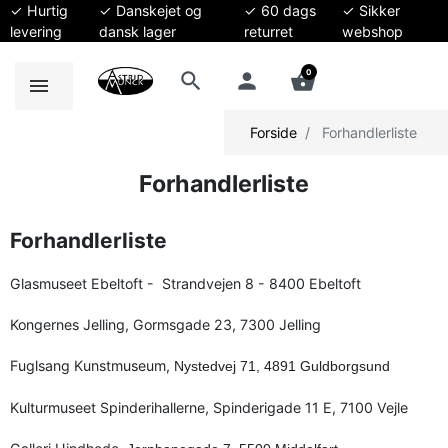
✓ Hurtig
✓ Danskejet og
✓ 60 dags
✓ Sikker
levering
dansk lager
returret
webshop
0
search
person
shopping_basket
Forside
Forhandlerliste
Forhandlerliste
Forhandlerliste
Glasmuseet Ebeltoft - Strandvejen 8 - 8400 Ebeltoft
Kongernes Jelling, Gormsgade 23, 7300 Jelling
Fuglsang Kunstmuseum,
Nystedvej 71, 4891 Guldborgsund
Kulturmuseet Spinderihallerne, Spinderigade 11 E, 7100 Vejle