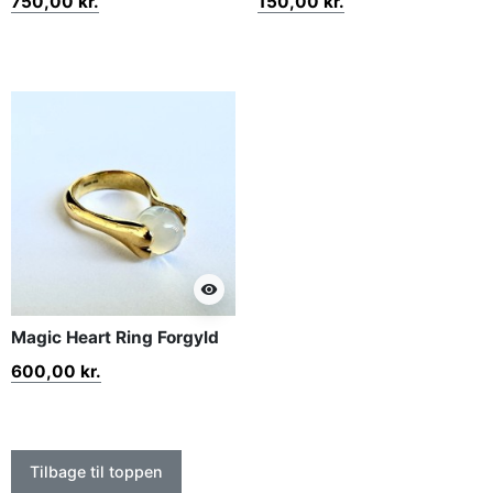
750,00 kr.
150,00 kr.
visibility
Magic Heart Ring Forgyld
600,00 kr.
Tilbage til toppen