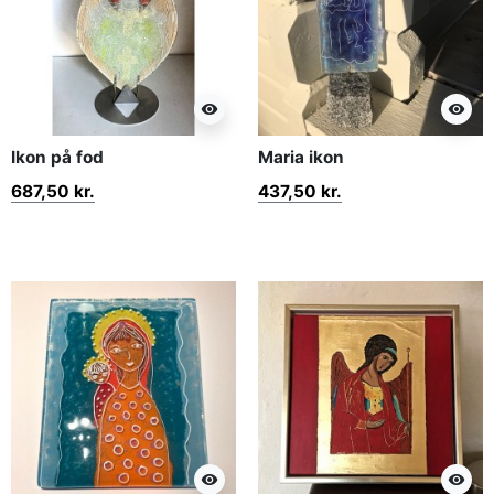
visibility
visibility
Ikon på fod
Maria ikon
687,50 kr.
437,50 kr.
visibility
visibility