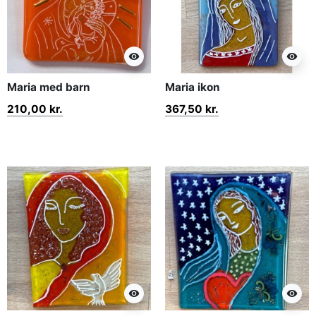
visibility
visibility
Maria med barn
Maria ikon
210,00 kr.
367,50 kr.
visibility
visibility