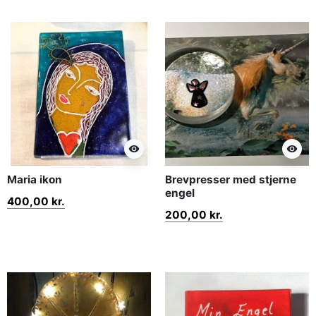
visibility
visibility
Maria ikon
Brevpresser med stjerne
engel
400,00 kr.
200,00 kr.