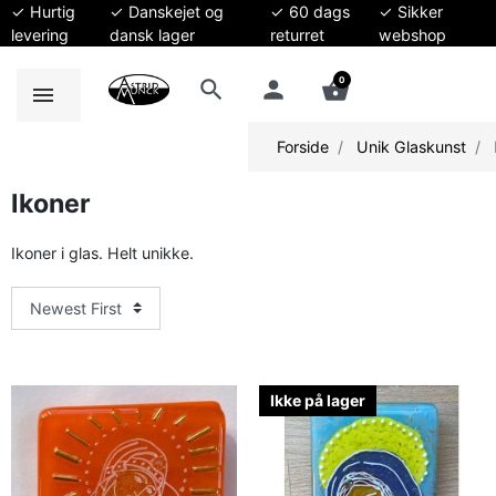
✓ Hurtig
✓ Danskejet og
✓ 60 dags
✓ Sikker
levering
dansk lager
returret
webshop
0
search
person
shopping_basket
Forside
Unik Glaskunst
Ikoner
Ikoner i glas. Helt unikke.
Ikke på lager