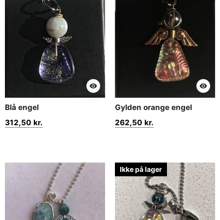
visibility
visibility
Blå engel
Gylden orange engel
312,50 kr.
262,50 kr.
Ikke på lager