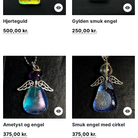
visibility
visibility
Hjerteguld
Gylden smuk engel
500,00 kr.
250,00 kr.
visibility
visibility
Ametyst og engel
Smuk engel med cirkel
375,00 kr.
375,00 kr.