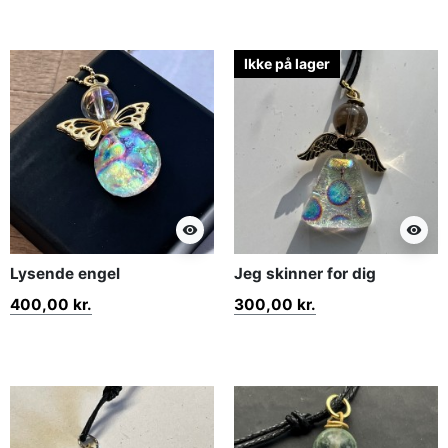
Ikke på lager
visibility
visibility
Lysende engel
Jeg skinner for dig
400,00 kr.
300,00 kr.