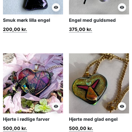
visibility
visibility
Smuk mørk lilla engel
Engel med guldsmed
200,00 kr.
375,00 kr.
visibility
visibility
Hjerte i rødlige farver
Hjerte med glad engel
500,00 kr.
500,00 kr.