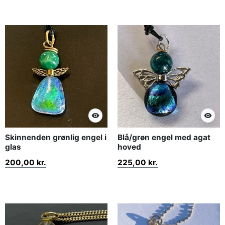
visibility
visibility
Skinnenden grønlig engel i
Blå/grøn engel med agat
glas
hoved
200,00 kr.
225,00 kr.