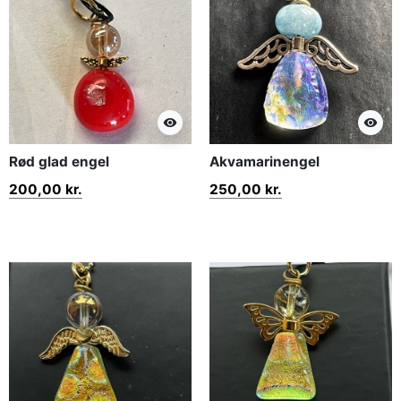
visibility
visibility
Rød glad engel
Akvamarinengel
200,00 kr.
250,00 kr.