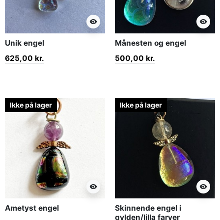
visibility
visibility
Unik engel
Månesten og engel
625,00 kr.
500,00 kr.
Ikke på lager
Ikke på lager
visibility
visibility
Ametyst engel
Skinnende engel i
gylden/lilla farver