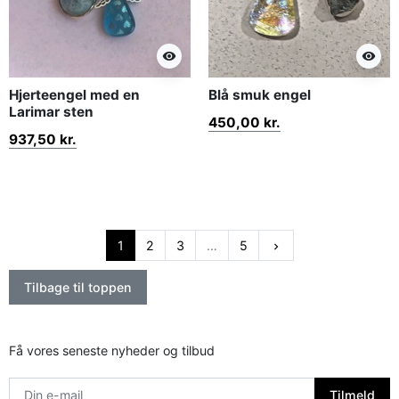
visibility
visibility
Hjerteengel med en
Blå smuk engel
Larimar sten
450,00 kr.
937,50 kr.
Næste
1
2
3
…
5
keyboard_arrow_right
Tilbage til toppen
Få vores seneste nyheder og tilbud