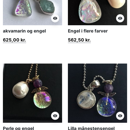
visibility
visibility
akvamarin og engel
Engel i flere farver
625,00 kr.
562,50 kr.
visibility
visibility
Perle og engel
Lilla månestensengel