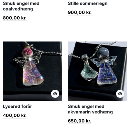
Smuk engel med
Stille sommerregn
opalvedhæng
900,00 kr.
800,00 kr.
visibility
visibility
Lyserød forår
Smuk engel med
akvamarin vedhæng
400,00 kr.
650,00 kr.