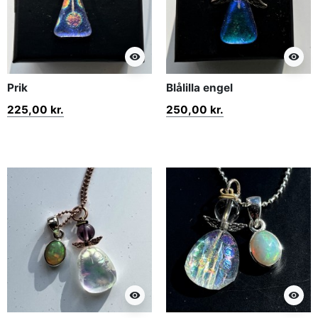
visibility
visibility
Prik
Blålilla engel
225,00 kr.
250,00 kr.
visibility
visibility