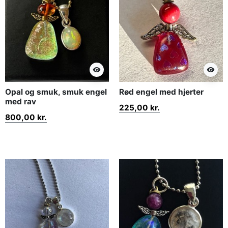
visibility
visibility
Opal og smuk, smuk engel
Rød engel med hjerter
med rav
225,00 kr.
800,00 kr.