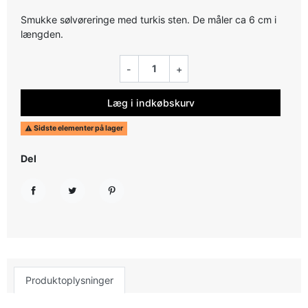
Smukke sølvøreringe med turkis sten. De måler ca 6 cm i
længden.
-
+
Læg i indkøbskurv
Sidste elementer på lager

Del
Del
Tweet
Pinterest
Produktoplysninger