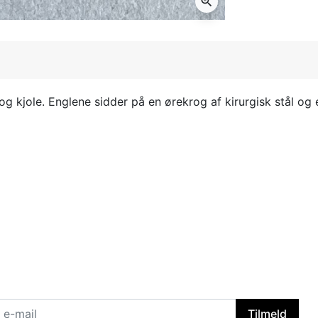
zoom_in
 kjole. Englene sidder på en ørekrog af kirurgisk stål og e