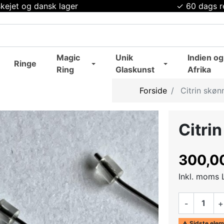
kejet og dansk lager
✓ 60 dags r
Magic
Unik
Indien og
Ringe
Ring
Glaskunst
Afrika
Forside
Citrin skøn
Citri
300,00
Inkl. moms
-
+
Sidste elem
