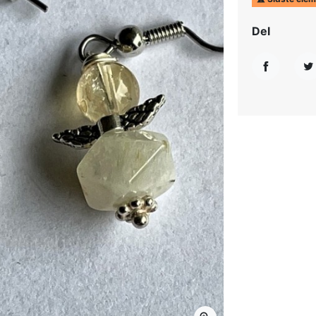
Del
Del
T