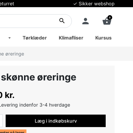
eturret
✓ Sikker webshop
0
person
shopping_basket
search
Tørklæder
Klimafliser
Kursus
ne øreringe
n skønne øreringe
 kr.
Levering indenfor 3-4 hverdage
Læg i indkøbskurv
enter på lager