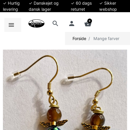
✓ Hurtig
✓ Danskejet og
✓ 60 dags
✓ Sikker
levering
dansk lager
returret
webshop
0
search
person
shopping_basket
Forside
Mange farver