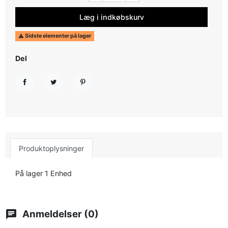
Læg i indkøbskurv
Sidste elementer på lager

Del
Del
Tweet
Pinterest
Produktoplysninger
På lager
1 Enhed
chat
Anmeldelser (0)