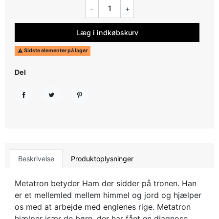
-
+
Læg i indkøbskurv
Sidste elementer på lager

Del
Del
Tweet
Pinterest
Beskrivelse
Produktoplysninger
Metatron betyder Ham der sidder på tronen. Han
er et mellemled mellem himmel og jord og hjælper
os med at arbejde med englenes rige. Metatron
hjælper især de børn, der har fået en diagnose