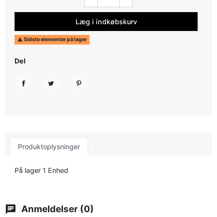
Læg i indkøbskurv
Sidste elementer på lager

Del
Del
Tweet
Pinterest
Produktoplysninger
På lager
1 Enhed
chat
Anmeldelser (0)