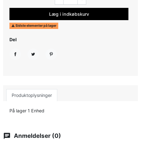
Læg i indkøbskurv
Sidste elementer på lager

Del
Del
Tweet
Pinterest
Produktoplysninger
På lager
1 Enhed
chat
Anmeldelser (0)