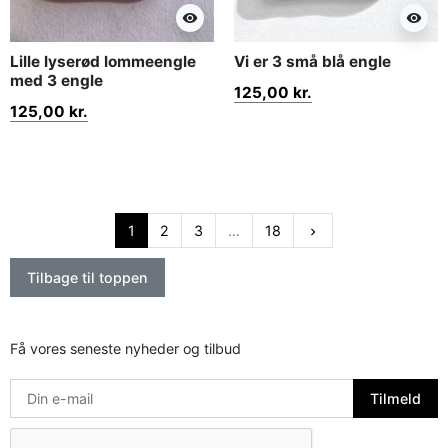
visibility
visibility
Lille lyserød lommeengle
Vi er 3 små blå engle
med 3 engle
125,00 kr.
125,00 kr.
Næste
1
2
3
…
18
keyboard_arrow_right
Tilbage til toppen
Få vores seneste nyheder og tilbud