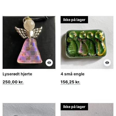
Ikke på lager
visibility
visibility
Lyserødt hjerte
4 små engle
250,00 kr.
156,25 kr.
Ikke på lager