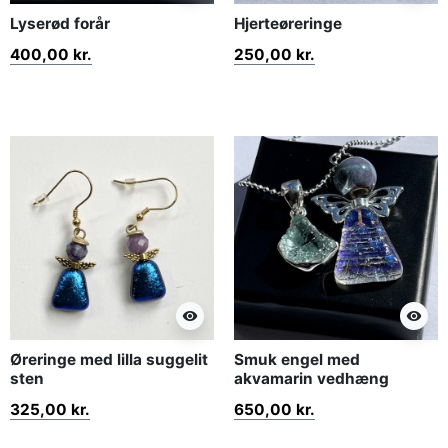
Lyserød forår
Hjerteøreringe
400,00 kr.
250,00 kr.
visibility
visibility
Øreringe med lilla suggelit
Smuk engel med
sten
akvamarin vedhæng
325,00 kr.
650,00 kr.