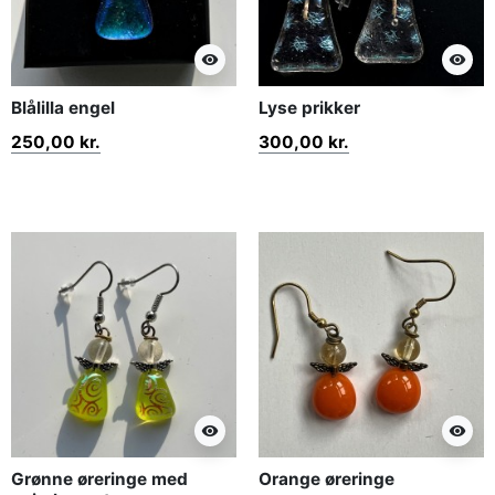
visibility
visibility
Blålilla engel
Lyse prikker
250,00 kr.
300,00 kr.
visibility
visibility
Grønne øreringe med
Orange øreringe