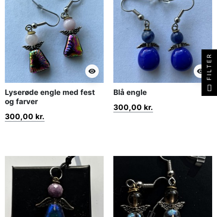
FILTER
visibility
visibility
Lyserøde engle med fest
Blå engle
og farver
300,00 kr.
300,00 kr.