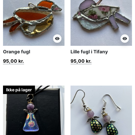
visibility
visibility
Orange fugl
Lille fugl i Tifany
95,00 kr.
95,00 kr.
Ikke på lager