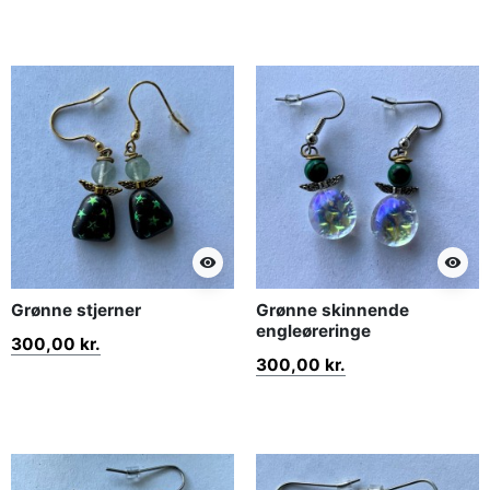
visibility
visibility
Grønne stjerner
Grønne skinnende
engleøreringe
300,00 kr.
300,00 kr.