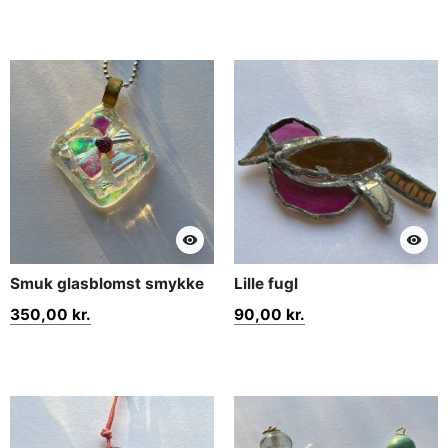
visibility
visibility
Smuk glasblomst smykke
Lille fugl
350,00 kr.
90,00 kr.