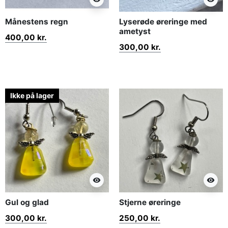
Månestens regn
Lyserøde øreringe med
ametyst
400,00 kr.
300,00 kr.
Ikke på lager
visibility
visibility
Gul og glad
Stjerne øreringe
300,00 kr.
250,00 kr.