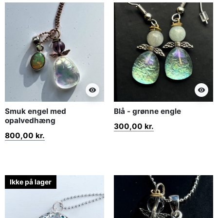
visibility
visibility
Smuk engel med
Blå - grønne engle
opalvedhæng
300,00 kr.
800,00 kr.
Ikke på lager