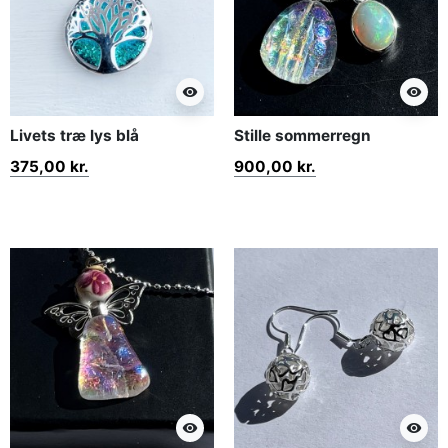
visibility
visibility
Livets træ lys blå
Stille sommerregn
375,00 kr.
900,00 kr.
visibility
visibility