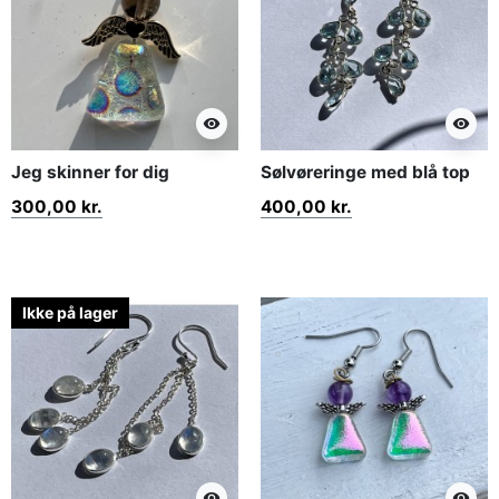
visibility
visibility
Jeg skinner for dig
Sølvøreringe med blå top
300,00 kr.
400,00 kr.
Ikke på lager
visibility
visibility