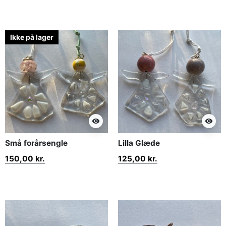
Ikke på lager
visibility
visibility
Små forårsengle
Lilla Glæde
150,00 kr.
125,00 kr.