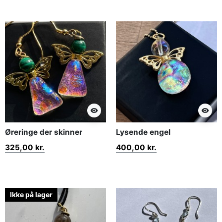
visibility
visibility
Øreringe der skinner
Lysende engel
325,00 kr.
400,00 kr.
Ikke på lager